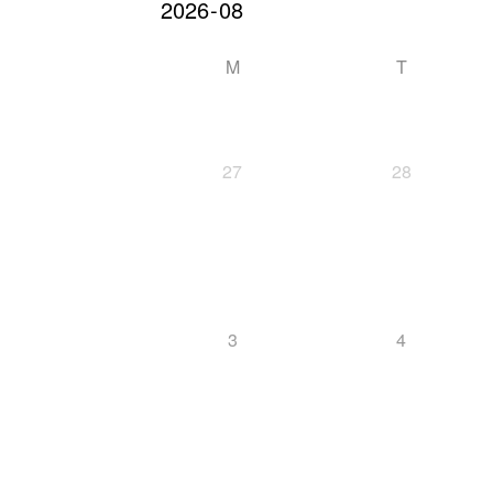
M
T
27
28
3
4