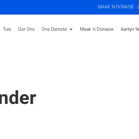
|
MAAK ‘N DONASIE
Tuis
Oor Ons
Ons Dienste
Maak ‘n Donasie
Aanlyn W
ender