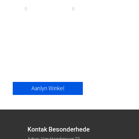
5
6
Aanlyn Winkel
Kontak Besonderhede