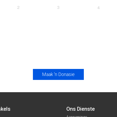
2
3
4
Maak 'n Donasie
kels
Ons Dienste