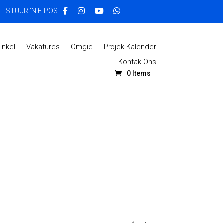
STUUR ‘N E-POS
inkel
Vakatures
Omgie
Projek Kalender
Kontak Ons
0 Items