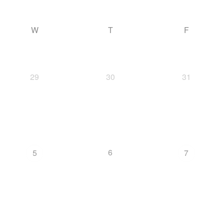
W
T
F
29
30
31
6
5
7