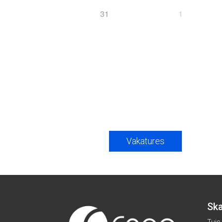
31
1
Vakatures
Ska