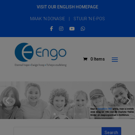
VISIT OUR ENGLISH HOMEPAGE
|
MAAK ‘N DONASIE
STUUR ‘N E-POS
0 Items