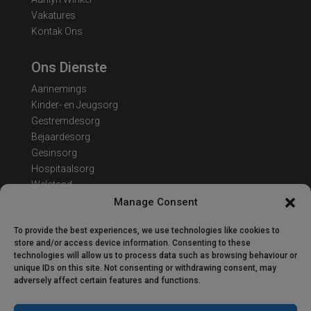
Vakatures
Kontak Ons
Ons Dienste
Aannemings
Kinder- en Jeugsorg
Gestremdesorg
Bejaardesorg
Gesinsorg
Hospitaalsorg
Welstand
Manage Consent
Kontak Besonderhede
To provide the best experiences, we use technologies like cookies to
Adres: Van Heerdenweg 22
store and/or access device information. Consenting to these
technologies will allow us to process data such as browsing behaviour or
Tel: 051 407 7223
unique IDs on this site. Not consenting or withdrawing consent, may
E-pos:
info@engo.co.za
adversely affect certain features and functions.
Kantoorure