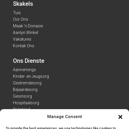
Skakels
Tuis
Oor Ons
Maak ‘n Donasie
Aanlyn Winkel
Vakatures
Kontak Ons
Ons Dienste
Aannemings
Kinder- en Jeugsorg
Gestremdesorg
Bejaardesorg
Gesinsorg
Hospitaalsorg
Welstand
Manage Consent
Kontak Besonderhede
To provide the best experiences, we use technologies like cookies to