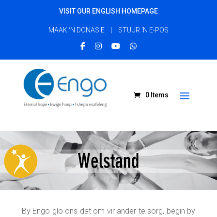
VISIT OUR ENGLISH HOMEPAGE
|
MAAK ‘N DONASIE
STUUR ‘N E-POS
0 Items
By Engo glo ons dat om vir ander te sorg, begin by