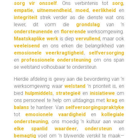
sorg vir onsself
. Ons verbintenis tot
sorg
,
empatie
,
uitnemendheid
,
moed
,
eerlikheid
en
integriteit
strek verder as die dienste wat ons
lewer, dit vorm die
grondslag
van ’n
ondersteunende
en
florerende
werksomgewing.
Maatskaplike werk
is diep
vervullend
, maar ook
veeleisend
en ons erken die belangrikheid van
emosionele veerkragtigheid
,
selfversorging
en
professionele ondersteuning
om ons span
se welstand volhoubaar te ondersteun.
Hierdie afdeling is gewy aan die bevordering van ’n
werksomgewing waar
welstand
’n prioriteit is, en
bied
hulpmiddels
,
strategieë
en
inisiatiewe
om
ons personeel te help om uitdagings met
krag
en
balans
te hanteer. Van
selfversorgingspraktyke
tot
emosionele vaardigheid
en
kollegiale
ondersteuning
, ons moedig ’n kultuur aan waar
elke spanlid
waardeer
,
ondersteun
en
bemagtig
voel om ’n blywende verskil te maak—