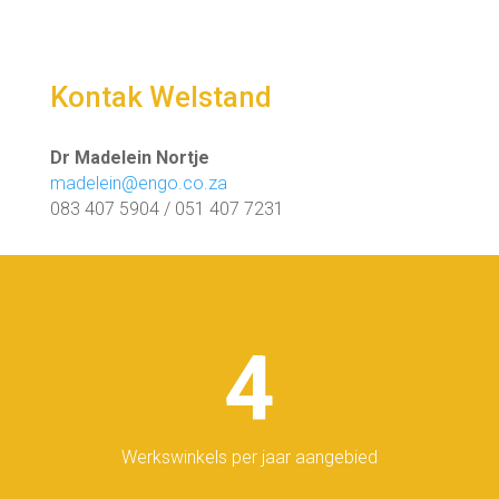
Kontak Welstand
Dr Madelein Nortje
madelein@engo.co.za
083 407 5904 / 051 407 7231
4
Werkswinkels per jaar aangebied