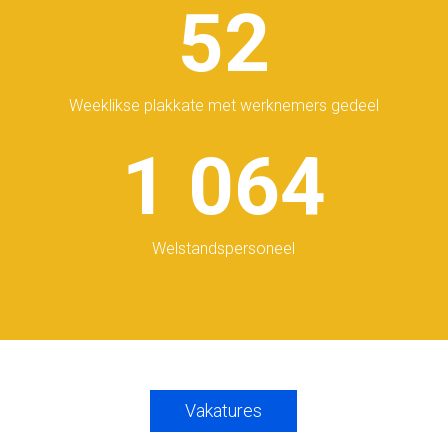
52
Weeklikse plakkate met werknemers gedeel
1 064
Welstandspersoneel
Vakatures