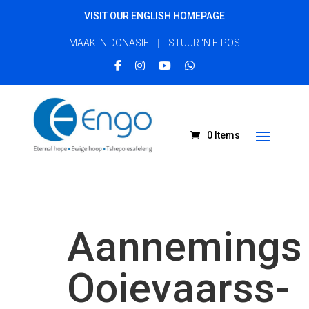
VISIT OUR ENGLISH HOMEPAGE
|
MAAK ‘N DONASIE
STUUR ‘N E-POS
0 Items
Aannemings
Ooievaarss-