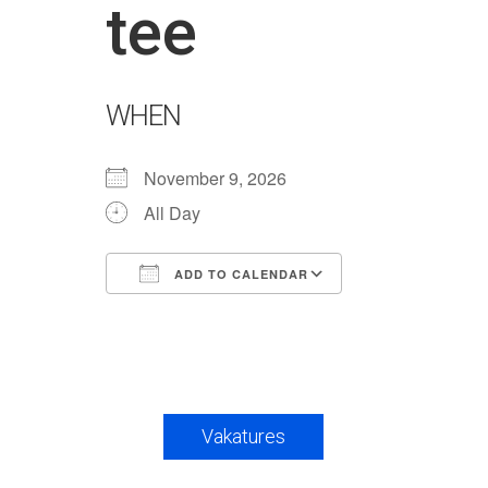
tee
WHEN
November 9, 2026
All Day
ADD TO CALENDAR
Download ICS
Google Calendar
iCalendar
Office 365
Outlook Live
Vakatures