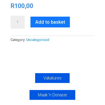
R
100,00
Lente
Add to basket
Genadefees
quantity
Category:
Uncategorized
Vakatures
Maak 'n Donasie