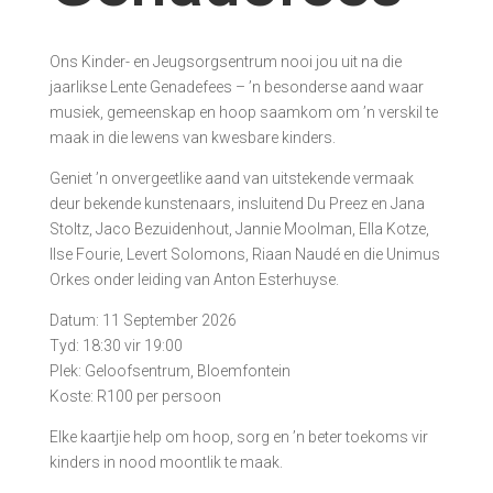
Ons Kinder- en Jeugsorgsentrum nooi jou uit na die
jaarlikse Lente Genadefees – ’n besonderse aand waar
musiek, gemeenskap en hoop saamkom om ’n verskil te
maak in die lewens van kwesbare kinders.
Geniet ’n onvergeetlike aand van uitstekende vermaak
deur bekende kunstenaars, insluitend Du Preez en Jana
Stoltz, Jaco Bezuidenhout, Jannie Moolman, Ella Kotze,
Ilse Fourie, Levert Solomons, Riaan Naudé en die Unimus
Orkes onder leiding van Anton Esterhuyse.
Datum: 11 September 2026
Tyd: 18:30 vir 19:00
Plek: Geloofsentrum, Bloemfontein
Koste: R100 per persoon
Elke kaartjie help om hoop, sorg en ’n beter toekoms vir
kinders in nood moontlik te maak.