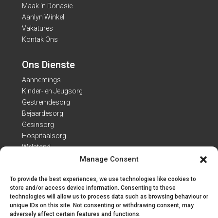
Maak ‘n Donasie
Aanlyn Winkel
Vakatures
Kontak Ons
Ons Dienste
Aannemings
Kinder- en Jeugsorg
Gestremdesorg
Bejaardesorg
Gesinsorg
Hospitaalsorg
Welstand
Manage Consent
Kontak Besonderhede
To provide the best experiences, we use technologies like cookies to
Adres: Van Heerdenweg 22
store and/or access device information. Consenting to these
technologies will allow us to process data such as browsing behaviour or
Tel: 051 407 7223
unique IDs on this site. Not consenting or withdrawing consent, may
E-pos:
info@engo.co.za
adversely affect certain features and functions.