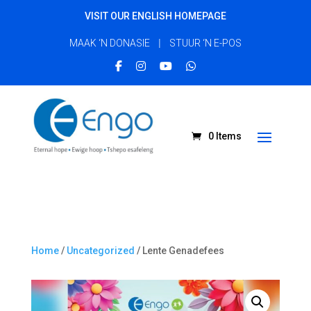
VISIT OUR ENGLISH HOMEPAGE
|
MAAK ‘N DONASIE
STUUR ‘N E-POS
0 Items
Home
/
Uncategorized
/ Lente Genadefees