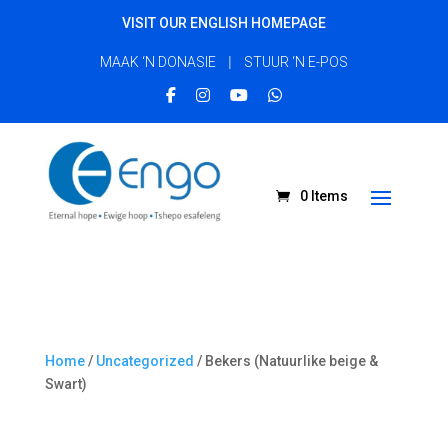
VISIT OUR ENGLISH HOMEPAGE
|
MAAK ‘N DONASIE
STUUR ‘N E-POS
0 Items
Home
/
Uncategorized
/ Bekers (Natuurlike beige &
Swart)