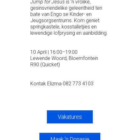
Jump for Jesus
is ’n vrolike,
gesinsvriendelike geleentheid ten
bate van Engo se Kinder- en
Jeugsorgsentrums. Kom geniet
springkastele, kosstalletjies en
lewendige lofprysing en aanbidding.
10 April | 16:00–19:00
Lewende Woord, Bloemfontein
R90 (Quicket)
Kontak Elizma 082 773 4103
Vakatures
Maak 'n Donasie