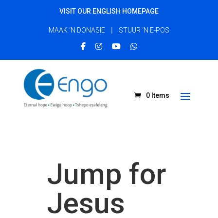
VISIT OUR ENGLISH HOMEPAGE
|
MAAK ‘N DONASIE
STUUR ‘N E-POS
0 Items
Jump for
Jesus