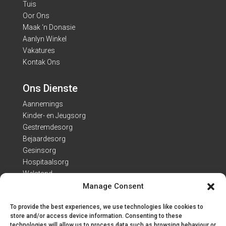
Tuis
Oor Ons
Maak ‘n Donasie
Aanlyn Winkel
Vakatures
Kontak Ons
Ons Dienste
Aannemings
Kinder- en Jeugsorg
Gestremdesorg
Bejaardesorg
Gesinsorg
Hospitaalsorg
Welstand
Manage Consent
Kontak Besonderhede
To provide the best experiences, we use technologies like cookies to
Adres: Van Heerdenweg 22
store and/or access device information. Consenting to these
technologies will allow us to process data such as browsing behaviour or