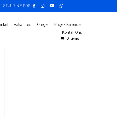
STUUR ‘N E-POS
inkel
Vakatures
Omgie
Projek Kalender
Kontak Ons
0 Items