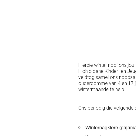
Hierdie winter nooi ons jou 
Hlohloloane Kinder- en Je
veldtog samel ons noodsaak
ouderdomme van 4 en 17 ja
wintermaande te help.
Ons benodig die volgende 
Winternagklere (pajam