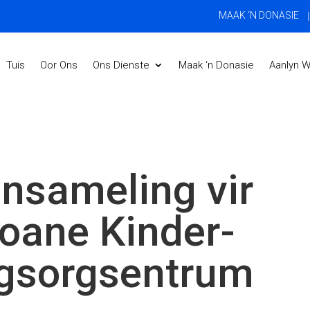
|
MAAK ‘N DONASIE
Tuis
Oor Ons
Ons Dienste
Maak ‘n Donasie
Aanlyn W
insameling vir
loane Kinder-
gsorgsentrum