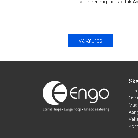
Vir meer inligting, kontak
An
Vakatures
Ska
Tuis
Oor
Maak
Aanl
Vaka
Kont