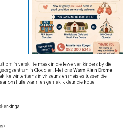
uit om ‘n verskil te maak in die lewe van kinders by die
ugsorgsentrum in Clocolan. Met ons
Warm Klein Drome
-
like winteritems in vir seuns en meisies tussen die
ar om hulle warm en gemaklik deur die koue
skenkings:
as)