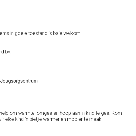
items in goeie toestand is baie welkom.
d by:
n Jeugsorgsentrum
n, help om warmte, omgee en hoop aan ‘n kind te gee. Kom
vir elke kind ‘n bietjie warmer en mooier te maak.