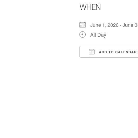
WHEN
June 1, 2026 - June
All Day
ADD TO CALENDAR
Download ICS
Google Calend
iCalend
O