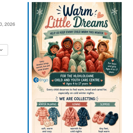
 30, 2026
ar
ar
ffice 365
Outlook Live