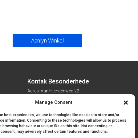
Aanlyn Winkel
Kontak Besonderhede
Adres: Van Heerdenweg 22
Tel: 051 407 7223
Manage Consent
E-pos:
info@engo.co.za
Kantoorure
he best experiences, we use technologies like cookies to store and/or
ce information. Consenting to these technologies will allow us to process
Ma. – Vr. 7:30 – 16:00
 browsing behaviour or unique IDs on this site. Not consenting or
 consent, may adversely affect certain features and functions.
Saterdag Gesluit