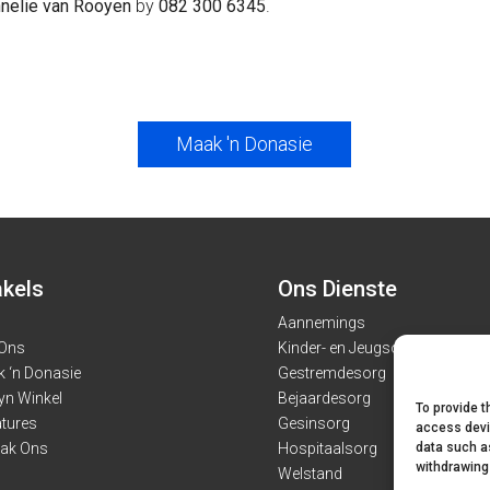
nelie van Rooyen
by
082 300 6345
.
Maak 'n Donasie
kels
Ons Dienste
Aannemings
 Ons
Kinder- en Jeugsorg
 ‘n Donasie
Gestremdesorg
yn Winkel
Bejaardesorg
To provide t
tures
Gesinsorg
access devi
data such as
ak Ons
Hospitaalsorg
withdrawing
Welstand