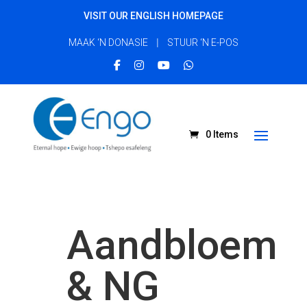
VISIT OUR ENGLISH HOMEPAGE
|
MAAK ‘N DONASIE
STUUR ‘N E-POS
0 Items
Aandbloem
& NG