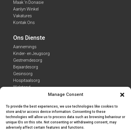
Maak ‘n Donasie
Aanlyn Winkel
Vakatures
Kontak Ons
Ons Dienste
Aannemings
Kinder- en Jeugsorg
Gestremdesorg
Bejaardesorg
Gesinsorg
Hospitaalsorg
Welstand
Manage Consent
Kontak Besonderhede
To provide the best experiences, we use technologies like cookies to
Adres: Van Heerdenweg 22
store and/or access device information. Consenting to these
technologies will allow us to process data such as browsing behaviour or
Tel: 051 407 7223
unique IDs on this site. Not consenting or withdrawing consent, may
E-pos:
info@engo.co.za
adversely affect certain features and functions.