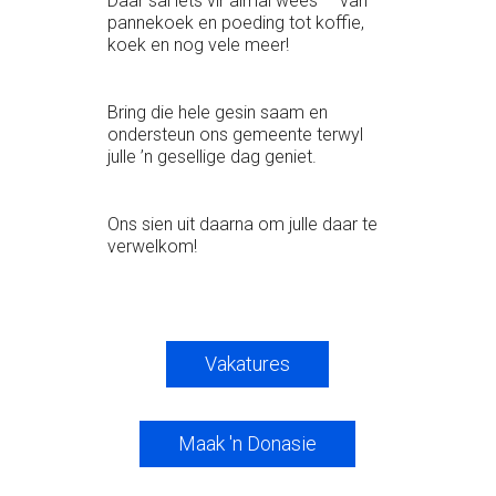
Daar sal iets vir almal wees — van
pannekoek en poeding tot koffie,
koek en nog vele meer!
Bring die hele gesin saam en
ondersteun ons gemeente terwyl
julle ’n gesellige dag geniet.
Ons sien uit daarna om julle daar te
verwelkom!
Vakatures
Maak 'n Donasie