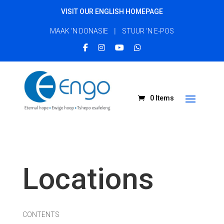
VISIT OUR ENGLISH HOMEPAGE
|
MAAK ‘N DONASIE
STUUR ‘N E-POS
0 Items
Locations
CONTENTS