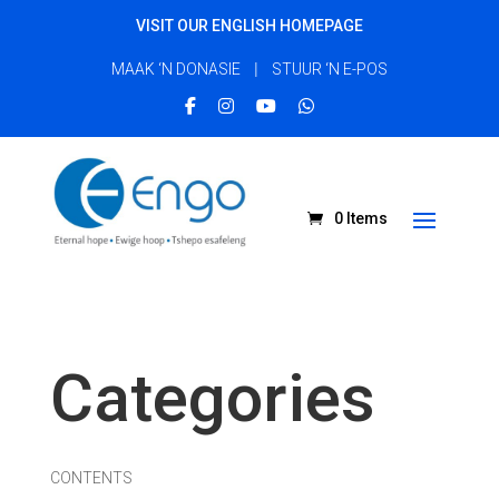
VISIT OUR ENGLISH HOMEPAGE
|
MAAK ‘N DONASIE
STUUR ‘N E-POS
0 Items
Categories
CONTENTS